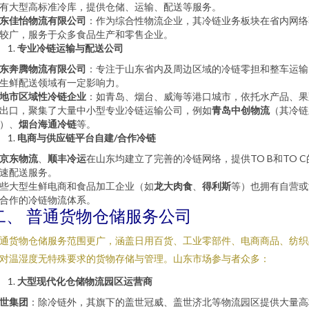
有大型高标准冷库，提供仓储、运输、配送等服务。
东佳怡物流有限公司
：作为综合性物流企业，其冷链业务板块在省内网络
较广，服务于众多食品生产和零售企业。
专业冷链运输与配送公司
东奔腾物流有限公司
：专注于山东省内及周边区域的冷链零担和整车运输
生鲜配送领域有一定影响力。
地市区域性冷链企业
：如青岛、烟台、威海等港口城市，依托水产品、果
出口，聚集了大量中小型专业冷链运输公司，例如
青岛中创物流
（其冷链
）、
烟台海通冷链
等。
电商与供应链平台自建/合作冷链
京东物流
、
顺丰冷运
在山东均建立了完善的冷链网络，提供TO B和TO C
速配送服务。
些大型生鲜电商和食品加工企业（如
龙大肉食
、
得利斯
等）也拥有自营或
合作的冷链物流体系。
二、 普通货物仓储服务公司
通货物仓储服务范围更广，涵盖日用百货、工业零部件、电商商品、纺织
对温湿度无特殊要求的货物存储与管理。山东市场参与者众多：
大型现代化仓储物流园区运营商
世集团
：除冷链外，其旗下的盖世冠威、盖世济北等物流园区提供大量高