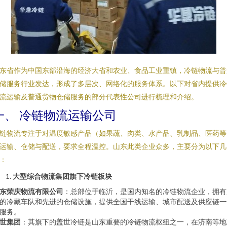
东省作为中国东部沿海的经济大省和农业、食品工业重镇，冷链物流与普
储服务行业发达，形成了多层次、网络化的服务体系。以下对省内提供冷
流运输及普通货物仓储服务的部分代表性公司进行梳理和介绍。
一、 冷链物流运输公司
链物流专注于对温度敏感产品（如果蔬、肉类、水产品、乳制品、医药等
运输、仓储与配送，要求全程温控。山东此类企业众多，主要分为以下几
：
大型综合物流集团旗下冷链板块
东荣庆物流有限公司
：总部位于临沂，是国内知名的冷链物流企业，拥有
的冷藏车队和先进的仓储设施，提供全国干线运输、城市配送及供应链一
服务。
世集团
：其旗下的盖世冷链是山东重要的冷链物流枢纽之一，在济南等地