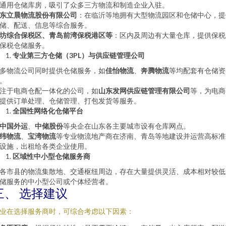
通用仓储库房，吸引了众多三方物流和制造企业入驻。
东立晨物流股份有限公司
：在临沂等地拥有大型物流园区和仓储中心，提
储、配送、信息等综合服务。
坊综合保税区、青岛前湾保税港区等
：区内及周边有大量仓库，提供保税
保税仓储服务。
专业第三方仓储（3PL）与供应链管理公司
多物流公司同时提供仓储服务，如
佳怡物流
、
奔腾物流
等均配套有仓储资
。
注于电商仓配一体化的公司，如
山东发网供应链管理有限公司
等，为电商
提供订单处理、仓储管理、打包发货等服务。
全国性网络化仓储平台
中国外运
、
中储股份
等央企在山东各主要城市设有仓库网点。
纬物流
、
宝湾物流
等专业物流地产商在济南、青岛等地建设并运营高标准
设施，出租给各类企业使用。
区域性中小型仓储服务商
各市县的物流集散地、交通枢纽周边，存在大量提供灵活、成本相对较低
储服务的中小型公司或个体经营者。
三、 选择建议
业在选择服务商时，可综合考虑以下因素：